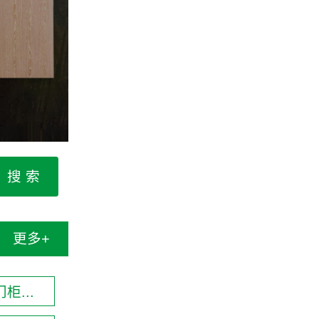
更多+
柜...