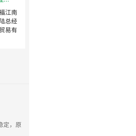
福江南
陆总经
贸易有
稳定，原