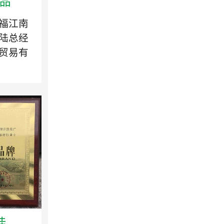
品
福江南
陆总经
贸易有
..