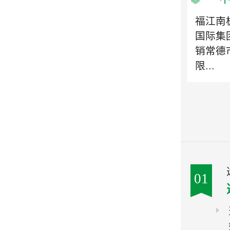
福江南
国际集
销常德
限...
01