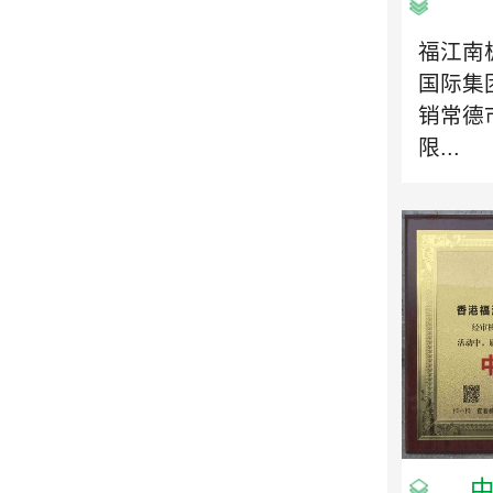
福江南
国际集
销常德
限...