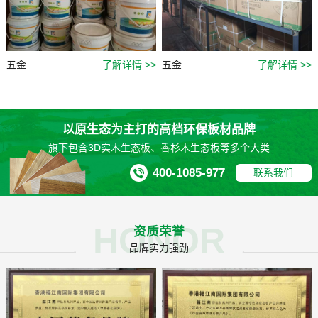
五金
了解详情 >>
五金
了解详情 >>
以原生态为主打的高档环保板材品牌
旗下包含3D实木生态板、香杉木生态板等多个大类
400-1085-977
联系我们
HONOR
资质荣誉
品牌实力强劲