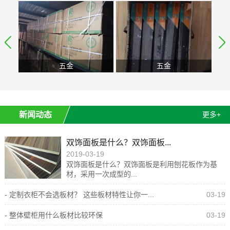
五金
五金
新闻动态
更多+
双饰面板是什么？双饰面板...
2019-03-19
双饰面板是什么？双饰面板是利用刨花板作为基
材，采用一次成型的...
- 定制衣柜不会选板材？ 这些板材特性让你一...
03-19
- 整体壁柜用什么板材比较环保
03-19