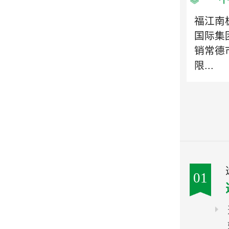
福江南
国际集
销常德
限...
01