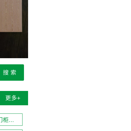
更多+
柜...