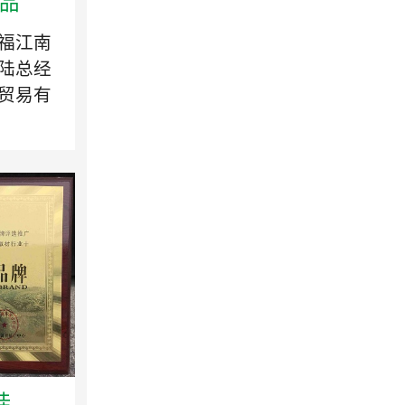
品
福江南
陆总经
贸易有
..