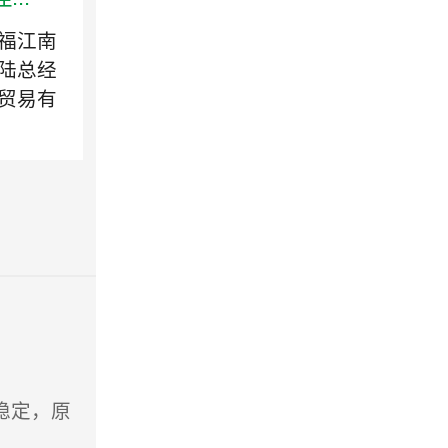
福江南
陆总经
贸易有
稳定，原