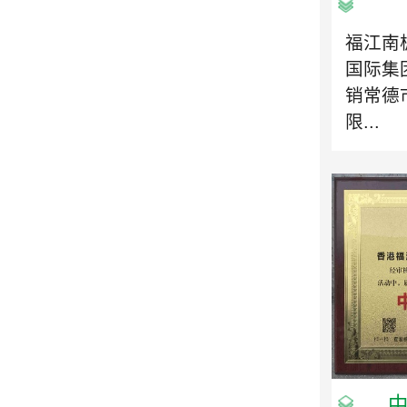
福江南
国际集
销常德
限...