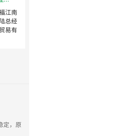
福江南
陆总经
贸易有
稳定，原