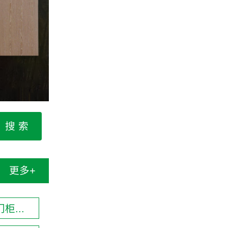
更多+
柜...