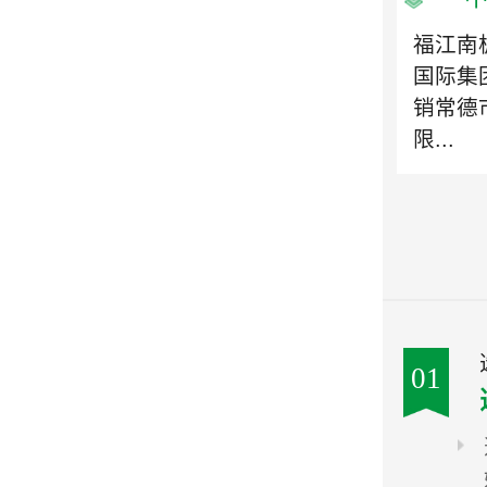
福江南
国际集
销常德
限...
01