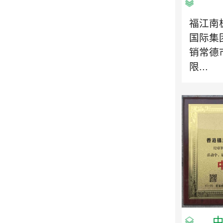
福江南
国际集
销常德
限...