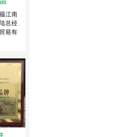
品
福江南
陆总经
贸易有
..